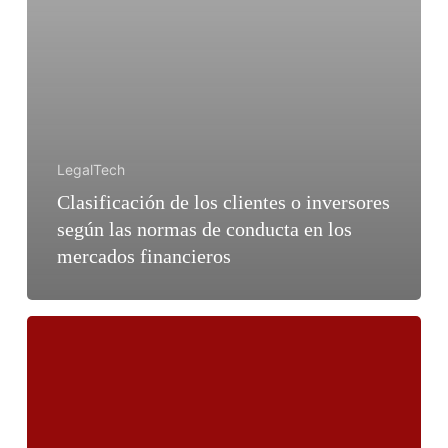
LegalTech
Clasificación de los clientes o inversores
según las normas de conducta en los
mercados financieros
Las
normas
de
conducta
en