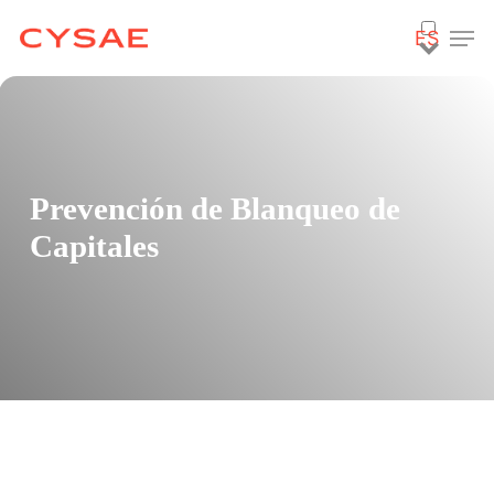
Skip
Men
ES
to
main
content
Prevención de Blanqueo de
Capitales