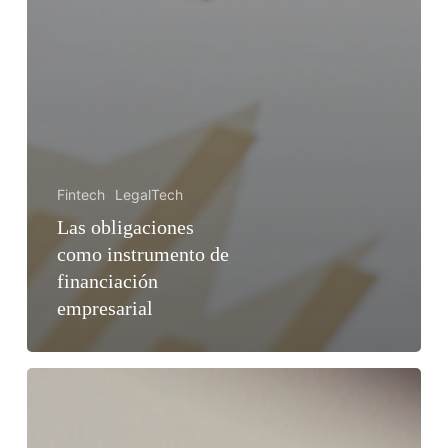
Fintech
LegalTech
Las obligaciones
como instrumento de
financiación
empresarial
Cómo
preparar
la