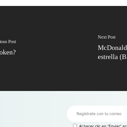
Next Post
ious Post
McDonald´
token?
estrella 
Al hacer clic en “Enviar” 