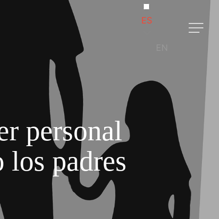
ES
Menu
EN
er personal
 los padres