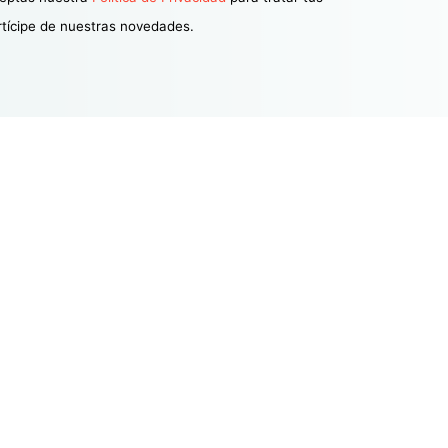
rtícipe de nuestras novedades.
Sectores
Fintech y Tecnología
Blockchain
Sector Bancario
Inteligencia artificial
Sector Financiero