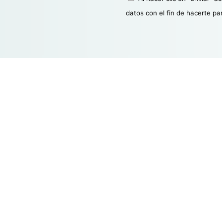
datos con el fin de hacerte pa
Servicios
Fintech y Tecnología
Corporate
Propiedad Intelectual e Industrial
M&A (Merge & Adquisitions)
Startups