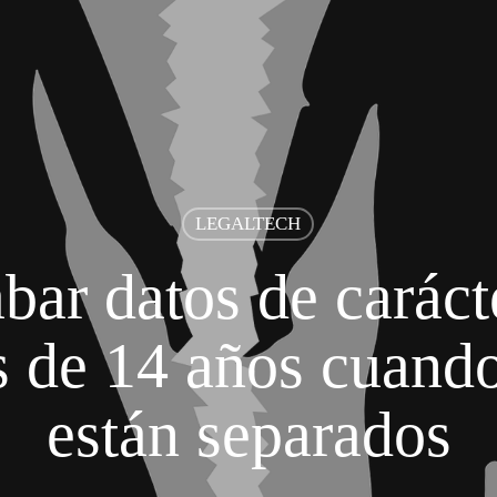
LEGALTECH
ar datos de caráct
 de 14 años cuando
están separados