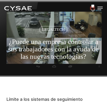
Skip
Men
ES
to
main
content
LEGALTECH
¿Puede una empresa controlar a
sus trabajadores con la ayuda de
las nuevas tecnologías?
Límite a los sistemas de seguimiento