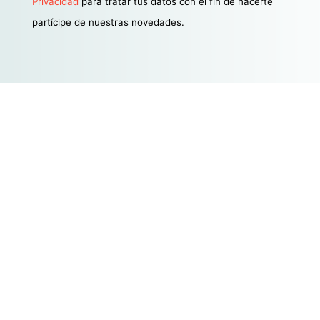
Privacidad
para tratar tus datos con el fin de hacerte
partícipe de nuestras novedades.
Estamos aquí para satisfacer
todas tus necesidades
legales y financieras en la era
digital. Sí, sabemos que
suena cargante, pero es
verdad. ¡Bienvenido a una
nueva forma de entender el