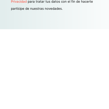
Privacidad
para tratar tus datos con el fin de hacerte
partícipe de nuestras novedades.
Estamos aquí para satisfacer
todas tus necesidades
legales y financieras en la era
digital. Sí, sabemos que
suena cargante, pero es
verdad. ¡Bienvenido a una
nueva forma de entender el