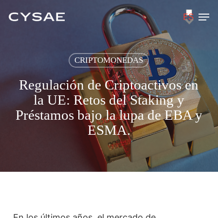
Skip
Men
ES
to
main
content
CRIPTOMONEDAS
Regulación de Criptoactivos en
la UE: Retos del Staking y
Préstamos bajo la lupa de EBA y
ESMA.
En los últimos años, el mercado de