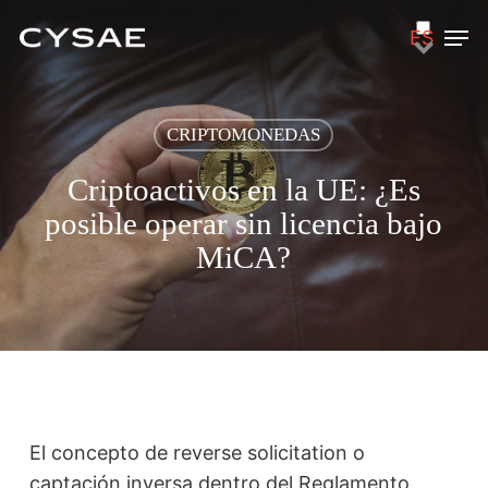
Skip
Men
ES
to
main
content
CRIPTOMONEDAS
Criptoactivos en la UE: ¿Es
posible operar sin licencia bajo
MiCA?
El concepto de
reverse solicitation
o
captación inversa dentro del Reglamento