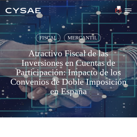
Skip
Men
ES
to
main
content
FISCAL
MERCANTIL
Atractivo Fiscal de las
Inversiones en Cuentas de
Participación: Impacto de los
Convenios de Doble Imposición
en España