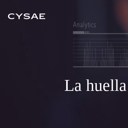
Skip
to
main
content
La huella