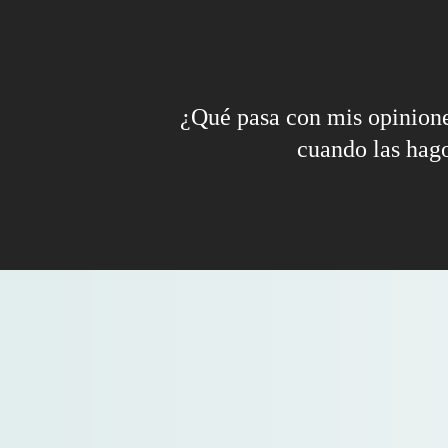
¿Qué pasa con mis opinione
cuando las hag
Las Newsletters son aburridas.
La nuestra no. Suscríbete.