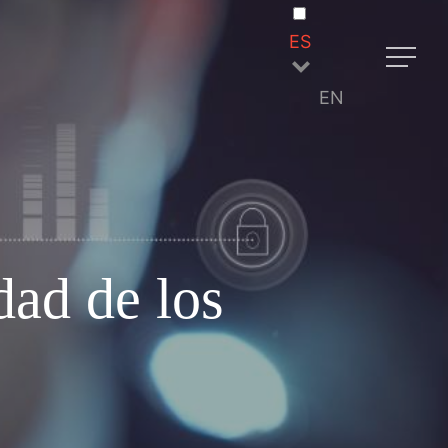
ES
Menu
EN
dad de los