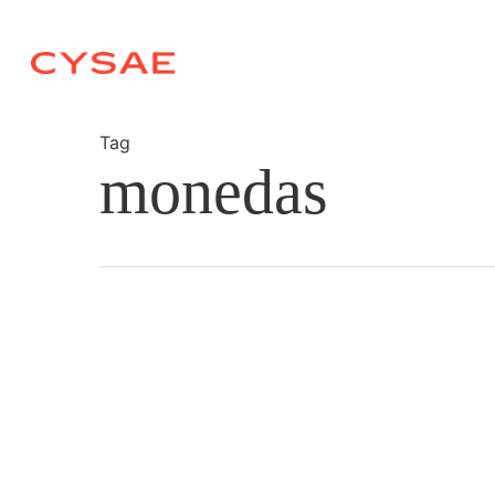
Skip
to
main
content
Tag
monedas
Pagos
con
criptomonedas: