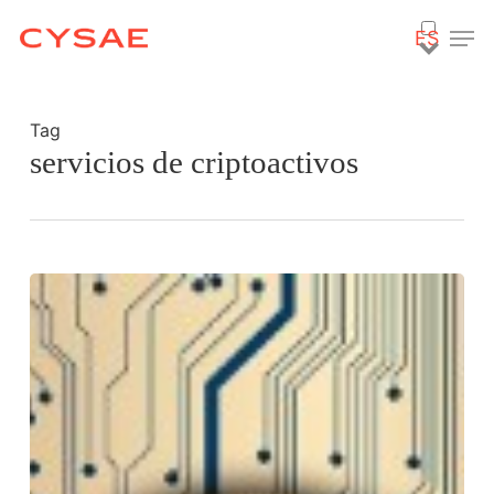
Skip
Men
ES
to
main
content
Tag
servicios de criptoactivos
¿Cómo
y
por
qué
Bitcoin
ha
entrado