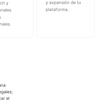
y expansión de tu
ch y
plataforma.
onales
s
nales.
una
egales;
ar el