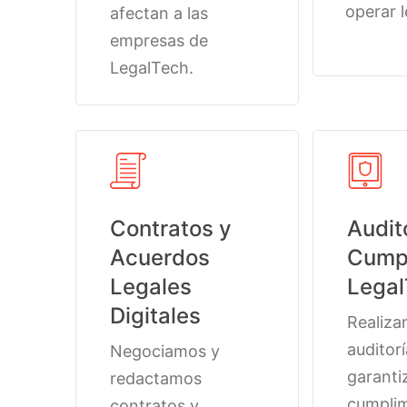
operar 
afectan a las
empresas de
LegalTech.
Contratos y
Audit
Acuerdos
Cumpl
Legales
Lega
Digitales
Realiz
auditor
Negociamos y
garantiz
redactamos
cumpli
contratos y