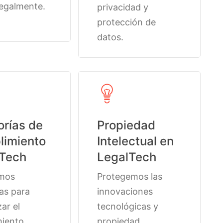
legalmente.
privacidad y
protección de
datos.
orías de
Propiedad
imiento
Intelectual en
lTech
LegalTech
amos
Protegemos las
ías para
innovaciones
ar el
tecnológicas y
miento
propiedad