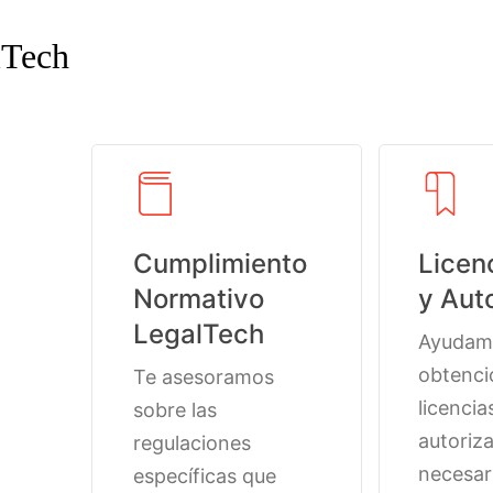
lTech
Cumplimiento
Licen
Normativo
y Aut
LegalTech
Ayudamo
obtenci
Te asesoramos
licencia
sobre las
autoriz
regulaciones
necesar
específicas que