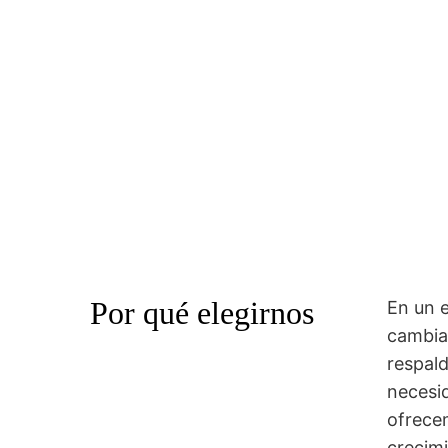
Por qué elegirnos
En un 
cambia
respal
necesid
ofrece
crecimi