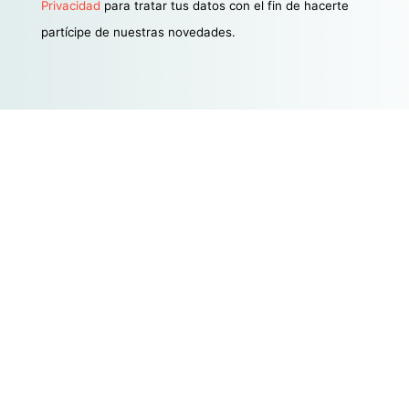
Privacidad
para tratar tus datos con el fin de hacerte
partícipe de nuestras novedades.
Estamos aquí para satisfacer
todas tus necesidades
legales y financieras en la era
digital. Sí, sabemos que
suena cargante, pero es
verdad. ¡Bienvenido a una
nueva forma de entender el