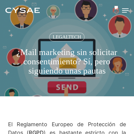
Skip
Men
ES
to
main
content
LEGALTECH
¿Mail marketing sin solicitar
consentimiento? Sí, pero
siguiendo unas pautas
El Reglamento Europeo de Protección de
Datos (
RGPD
) es bastante estricto con la