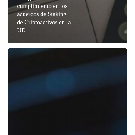
cumplimiento en los
acuerdos de Staking
de Criptoactivos en la
UE
¿Cómo
protege
MiCA
al
inversor
final?