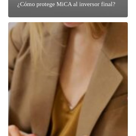
¿Cómo protege MiCA al inversor final?
Criptoactivos
en
la
UE:
Riesgos
y
Regulación
del
Crédito,
Empréstito
y
Staking