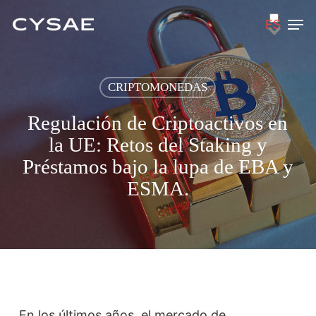
Skip
Men
ES
to
main
content
CRIPTOMONEDAS
Regulación de Criptoactivos en
la UE: Retos del Staking y
Préstamos bajo la lupa de EBA y
ESMA.
En los últimos años, el mercado de