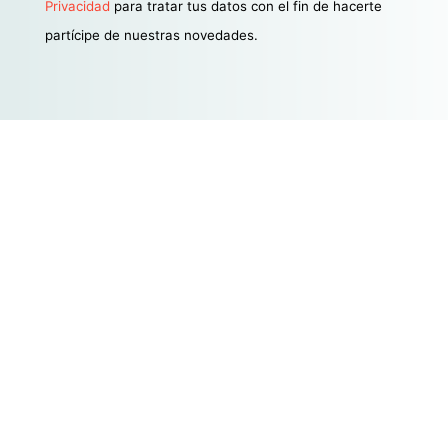
Privacidad
para tratar tus datos con el fin de hacerte
partícipe de nuestras novedades.
Estamos aquí para satisfacer
todas tus necesidades
legales y financieras en la era
digital. Sí, sabemos que
suena cargante, pero es
verdad. ¡Bienvenido a una
nueva forma de entender el