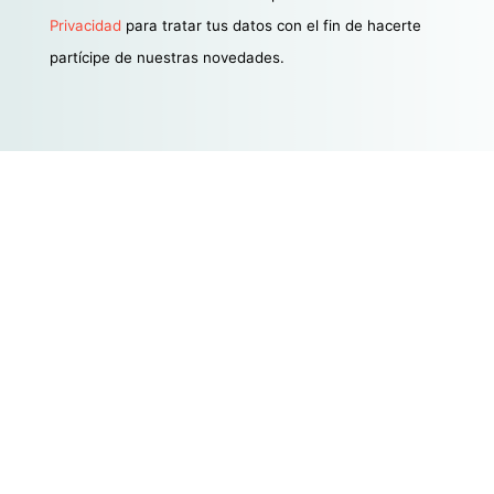
Privacidad
para tratar tus datos con el fin de hacerte
partícipe de nuestras novedades.
Estamos aquí para satisfacer
todas tus necesidades
legales y financieras en la era
digital. Sí, sabemos que
suena cargante, pero es
verdad. ¡Bienvenido a una
nueva forma de entender el