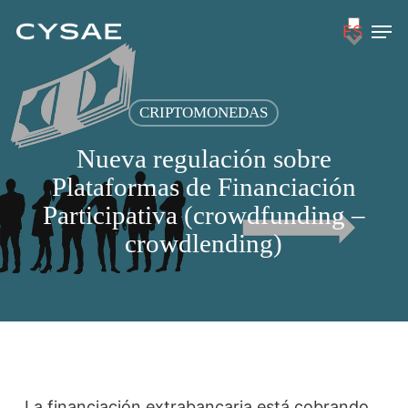
Skip
Men
ES
to
main
content
CRIPTOMONEDAS
Nueva regulación sobre
Plataformas de Financiación
Participativa (crowdfunding –
crowdlending)
La financiación extrabancaria está cobrando