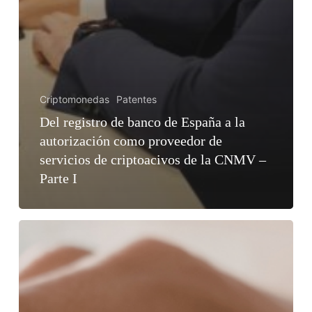
Criptomonedas
Patentes
Del registro de banco de España a la
autorización como proveedor de
servicios de criptoacivos de la CNMV –
Parte I
EIPD:
Guía
de
Evaluación
de