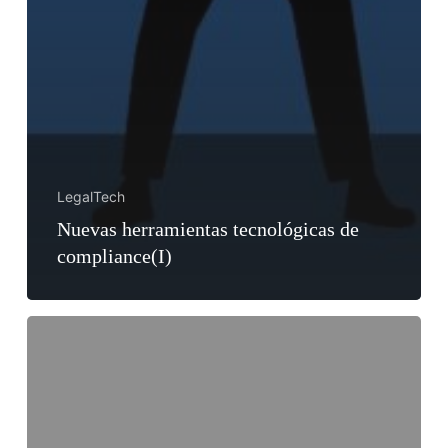
LegalTech
Nuevas herramientas tecnológicas de
compliance(I)
Contrato
de
Alquiler
–
Smart